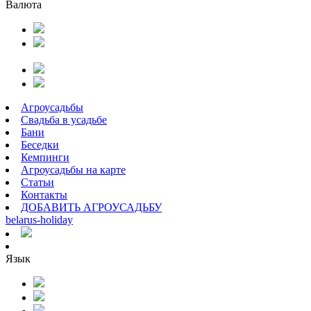
Валюта
Агроусадьбы
Свадьба в усадьбе
Бани
Беседки
Кемпинги
Агроусадьбы на карте
Статьи
Контакты
ДОБАВИТЬ АГРОУСАДЬБУ
belarus
-
holiday
Язык