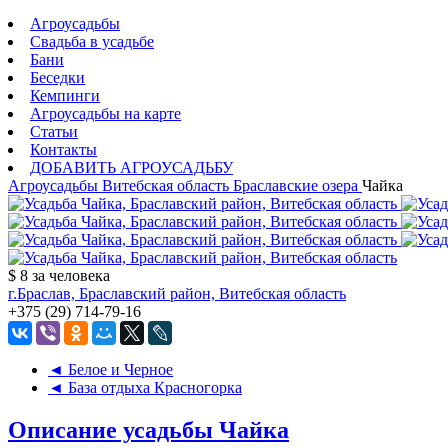
Агроусадьбы
Свадьба в усадьбе
Бани
Беседки
Кемпинги
Агроусадьбы на карте
Статьи
Контакты
ДОБАВИТЬ АГРОУСАДЬБУ
Агроусадьбы
Витебская область
Браславские озера
Чайка
$ 8
за человека
г.Браслав, Браславский район, Витебская область
+375 (29) 714-79-16
◄ Белое и Черное
◄ База отдыха Красногорка
Описание усадьбы Чайка