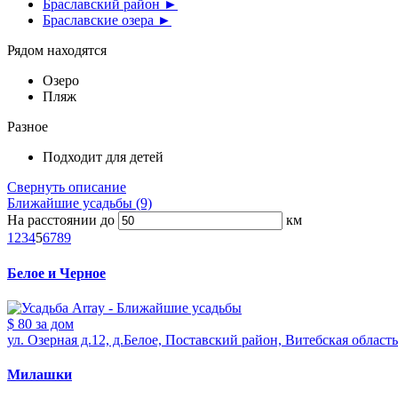
Браславский район ►
Браславские озера ►
Рядом находятся
Озеро
Пляж
Разное
Подходит для детей
Свернуть описание
Ближайшие усадьбы (9)
На расстоянии до
км
1
2
3
4
5
6
7
8
9
Белое и Черное
$ 80
за дом
ул. Озерная д.12, д.Белое, Поставский район, Витебская область
Милашки