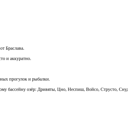
от Браслава.
сто и аккуратно.
дных прогулок и рыбалки.
му бассейну озёр: Дривяты, Цно, Неспиш, Войсо, Струсто, Снуд