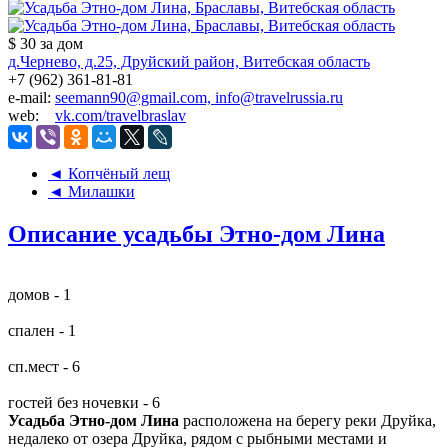
$ 30
за дом
д.Чернево, д.25, Друйский район, Витебская область
+7 (962) 361-81-81
e-mail:
seemann90@gmail.com, info@travelrussia.ru
web:
vk.com/travelbraslav
◄ Копчёный лещ
◄ Милашки
Описание усадьбы Этно-дом Лина
домов - 1
спален - 1
сп.мест - 6
гостей без ночевки - 6
Усадьба Этно-дом Лина
расположена на берегу реки Друйка,
недалеко от озера Друйка, рядом с рыбными местами и