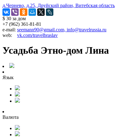
д.Чернево, д.25, Друйский район, Витебская область
$ 30
за дом
+7 (962) 361-81-81
e-mail:
seemann90@gmail.com, info@travelrussia.ru
web:
vk.com/travelbraslav
Усадьба Этно-дом Лина
Язык
Валюта