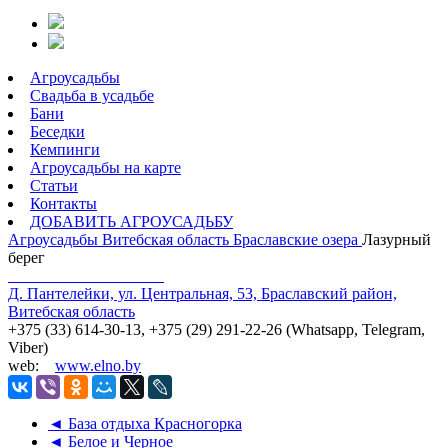
Агроусадьбы
Свадьба в усадьбе
Бани
Беседки
Кемпинги
Агроусадьбы на карте
Статьи
Контакты
ДОБАВИТЬ АГРОУСАДЬБУ
Агроусадьбы
Витебская область
Браславские озера
Лазурный
берег
Д. Пантелейки, ул. Центральная, 53, Браславский район,
Витебская область
+375 (33) 614-30-13, +375 (29) 291-22-26 (Whatsapp, Telegram,
Viber)
web:
www.elno.by
◄ База отдыха Красногорка
◄ Белое и Черное