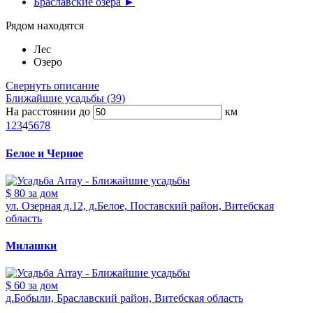
Браславские озера ►
Рядом находятся
Лес
Озеро
Свернуть описание
Ближайшие усадьбы (39)
На расстоянии до
км
1
2
3
4
5
6
7
8
Белое и Черное
$ 80
за дом
ул. Озерная д.12, д.Белое, Поставский район, Витебская
область
Милашки
$ 60
за дом
д.Бобыли, Браславский район, Витебская область