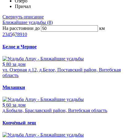
Озеро
Причал
Свернуть описание
Ближайшие усадьбы (8)
На расстоянии до
км
2
3
4
5
6
7
8
9
10
Белое и Черное
$ 80
за дом
ул. Озерная д.12, д.Белое, Поставский район, Витебская
область
Милашки
$ 60
за дом
д.Бобыли, Браславский район, Витебская область
Копчёный лещ