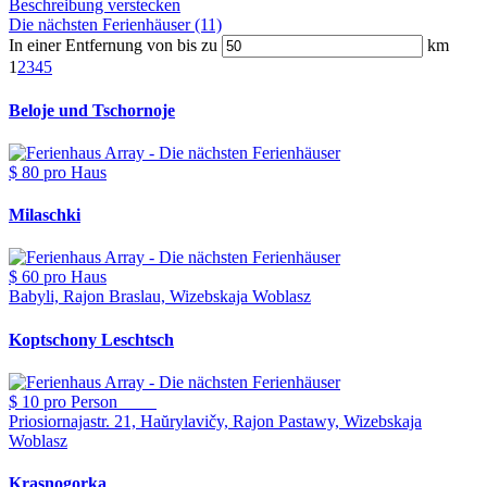
Beschreibung verstecken
Die nächsten Ferienhäuser (11)
In einer Entfernung von bis zu
km
1
2
3
4
5
Beloje und Tschornoje
$ 80
pro Haus
Milaschki
$ 60
pro Haus
Babyli, Rajon Braslau, Wizebskaja Woblasz
Koptschony Leschtsch
$ 10
pro Person
Priosiornajastr. 21, Haŭrylavičy, Rajon Pastawy, Wizebskaja
Woblasz
Krasnogorka