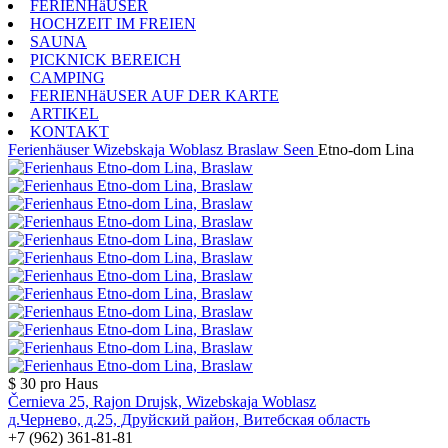
FERIENHäUSER
HOCHZEIT IM FREIEN
SAUNA
PICKNICK BEREICH
CAMPING
FERIENHäUSER AUF DER KARTE
ARTIKEL
KONTAKT
Ferienhäuser
Wizebskaja Woblasz
Braslaw Seen
Etno-dom Lina
$ 30
pro Haus
Černieva 25, Rajon Drujsk, Wizebskaja Woblasz
д.Чернево, д.25, Друйский район, Витебская область
+7 (962) 361-81-81