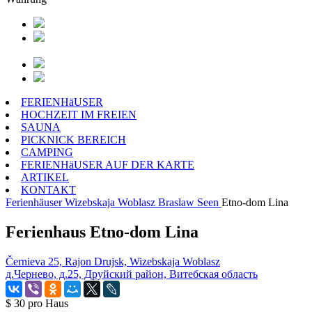
FERIENHäUSER
HOCHZEIT IM FREIEN
SAUNA
PICKNICK BEREICH
CAMPING
FERIENHäUSER AUF DER KARTE
ARTIKEL
KONTAKT
Ferienhäuser
Wizebskaja Woblasz
Braslaw Seen
Etno-dom Lina
Ferienhaus Etno-dom Lina
Černieva 25, Rajon Drujsk, Wizebskaja Woblasz
д.Чернево, д.25, Друйский район, Витебская область
$ 30
pro Haus