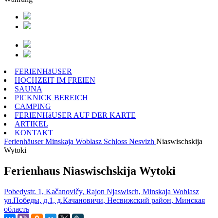
FERIENHäUSER
HOCHZEIT IM FREIEN
SAUNA
PICKNICK BEREICH
CAMPING
FERIENHäUSER AUF DER KARTE
ARTIKEL
KONTAKT
Ferienhäuser
Minskaja Woblasz
Schloss Nesvizh
Niaswischskija
Wytoki
Ferienhaus Niaswischskija Wytoki
Pobedystr. 1, Kačanovičy, Rajon Njaswisch, Minskaja Woblasz
ул.Победы, д.1, д.Качановичи, Несвижский район, Минская
область