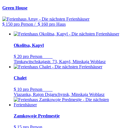
Green House
$ 150
pro Person
/
$ 160
pro Haus
Okolitsa, Kapyl
$ 20
pro Person
Timkawitschskajastr. 73, Kapyl, Minskaja Woblasz
Chalet
$ 10
pro Person
Viazanka, Rajon Dsjarschynsk, Minskaja Woblasz
Zamkowoje Predmestje
$ 15
pro Person