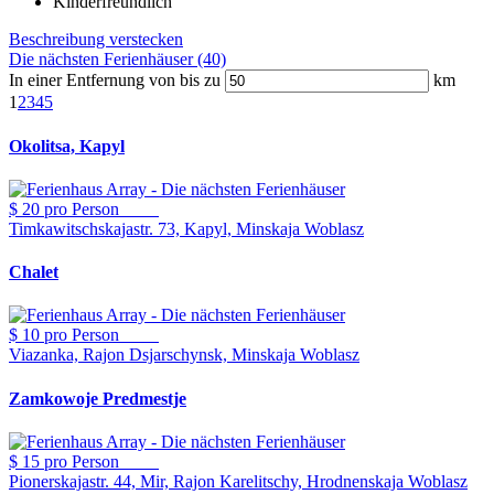
Kinderfreundlich
Beschreibung verstecken
Die nächsten Ferienhäuser (40)
In einer Entfernung von bis zu
km
1
2
3
4
5
Okolitsa, Kapyl
$ 20
pro Person
Timkawitschskajastr. 73, Kapyl, Minskaja Woblasz
Chalet
$ 10
pro Person
Viazanka, Rajon Dsjarschynsk, Minskaja Woblasz
Zamkowoje Predmestje
$ 15
pro Person
Pionerskajastr. 44, Mir, Rajon Karelitschy, Hrodnenskaja Woblasz