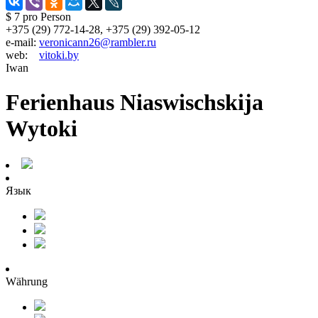
$ 7
pro Person
+375 (29) 772-14-28, +375 (29) 392-05-12
e-mail:
veronicann26@rambler.ru
web:
vitoki.by
Iwan
Ferienhaus Niaswischskija
Wytoki
Язык
Währung