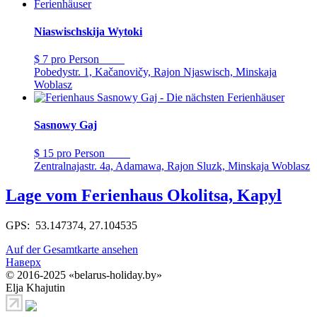
Niaswischskija Wytoki
$ 7
pro Person
Pobedystr. 1, Kačanovičy, Rajon Njaswisch, Minskaja
Woblasz
Sasnowy Gaj
$ 15
pro Person
Zentralnajastr. 4a, Adamawa, Rajon Sluzk, Minskaja Woblasz
Lage vom Ferienhaus Okolitsa, Kapyl
GPS: 53.147374, 27.104535
Auf der Gesamtkarte ansehen
Наверх
© 2016-2025 «belarus-holiday.by»
Elja Khajutin