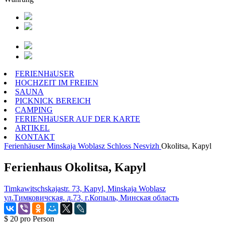
FERIENHäUSER
HOCHZEIT IM FREIEN
SAUNA
PICKNICK BEREICH
CAMPING
FERIENHäUSER AUF DER KARTE
ARTIKEL
KONTAKT
Ferienhäuser
Minskaja Woblasz
Schloss Nesvizh
Okolitsa, Kapyl
Ferienhaus Okolitsa, Kapyl
Timkawitschskajastr. 73, Kapyl, Minskaja Woblasz
ул.Тимковичская, д.73, г.Копыль, Минская область
$ 20
pro Person