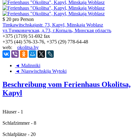
$ 20
pro Person
Timkawitschskajastr. 73, Kapyl, Minskaja Woblasz
ул.Тимковичская, д.73, г.Копыль, Минская область
+375 (1719) 51-692 fax
+375 (44) 576-33-76, +375 (29) 778-64-48
web:
okolitsa.by
◄ Malinniki
◄ Niaswischskija Wytoki
Beschreibung vom Ferienhaus Okolitsa,
Kapyl
Häuser - 1
Schlafzimmer - 8
Schlafplätze - 20