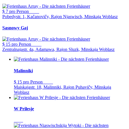
$ 7
pro Person
Pobedystr. 1, Kačanovičy, Rajon Njaswisch, Minskaja Woblasz
Sasnowy Gaj
$ 15
pro Person
Zentralnajastr. 4a, Adamawa, Rajon Sluzk, Minskaja Woblasz
Malinniki
$ 15
pro Person
Maiskajastr. 18, Malinniki, Rajon Puhavičy, Minskaja
Woblasz
W Prilesje