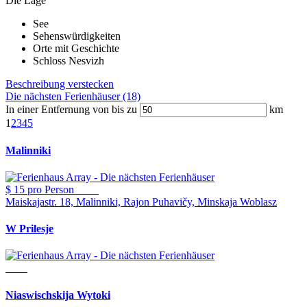
Die Lage
See
Sehenswürdigkeiten
Orte mit Geschichte
Schloss Nesvizh
Beschreibung verstecken
Die nächsten Ferienhäuser (18)
In einer Entfernung von bis zu
km
1
2
3
4
5
Malinniki
$ 15
pro Person
Maiskajastr. 18, Malinniki, Rajon Puhavičy, Minskaja Woblasz
W Prilesje
Niaswischskija Wytoki