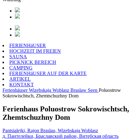
FERIENHäUSER
HOCHZEIT IM FREIEN
SAUNA
PICKNICK BEREICH
CAMPING
FERIENHäUSER AUF DER KARTE
ARTIKEL
KONTAKT
Ferienhäuser
Wizebskaja Woblasz
Braslaw Seen
Poluostrow
Sokrowischtsch, Zhemtschuzhny Dom
Ferienhaus Poluostrow Sokrowischtsch,
Zhemtschuzhny Dom
Pantsialejki, Rajon Braslau, Wizebskaja Woblasz
д. Пантелейки, Браславский район, Витебская область