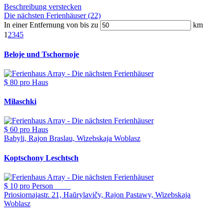
Beschreibung verstecken
Die nächsten Ferienhäuser (22)
In einer Entfernung von bis zu
km
1
2
3
4
5
Beloje und Tschornoje
$ 80
pro Haus
Milaschki
$ 60
pro Haus
Babyli, Rajon Braslau, Wizebskaja Woblasz
Koptschony Leschtsch
$ 10
pro Person
Priosiornajastr. 21, Haŭrylavičy, Rajon Pastawy, Wizebskaja
Woblasz