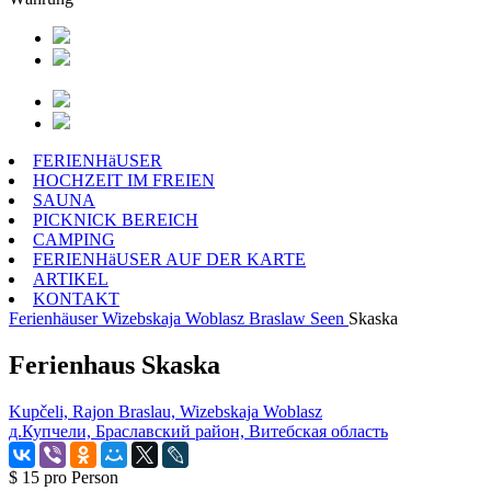
FERIENHäUSER
HOCHZEIT IM FREIEN
SAUNA
PICKNICK BEREICH
CAMPING
FERIENHäUSER AUF DER KARTE
ARTIKEL
KONTAKT
Ferienhäuser
Wizebskaja Woblasz
Braslaw Seen
Skaska
Ferienhaus Skaska
Kupčeli, Rajon Braslau, Wizebskaja Woblasz
д.Купчели, Браславский район, Витебская область
$ 15
pro Person