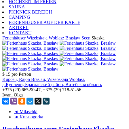
HOCHZEIT IM FREIEN
SAUNA
PICKNICK BEREICH
CAMPING
FERIENHäUSER AUF DER KARTE
ARTIKEL
KONTAKT
Ferienhäuser
Wizebskaja Woblasz
Braslaw Seen
Skaska
$ 15
pro Person
Kupčeli, Rajon Braslau, Wizebskaja Woblasz
д.Купчели, Браславский район, Витебская область
+375 (29) 665-90-47, +375 (29) 718-51-56
Iwan, Olga
◄ Milaschki
◄ Krasnogorka
Beschreibung vom Ferienhaus Skaska