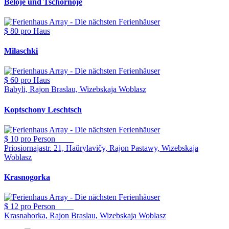
Beloje und Tschornoje
$ 80
pro Haus
Milaschki
$ 60
pro Haus
Babyli, Rajon Braslau, Wizebskaja Woblasz
Koptschony Leschtsch
$ 10
pro Person
Priosiornajastr. 21, Haŭrylavičy, Rajon Pastawy, Wizebskaja
Woblasz
Krasnogorka
$ 12
pro Person
Krasnahorka, Rajon Braslau, Wizebskaja Woblasz