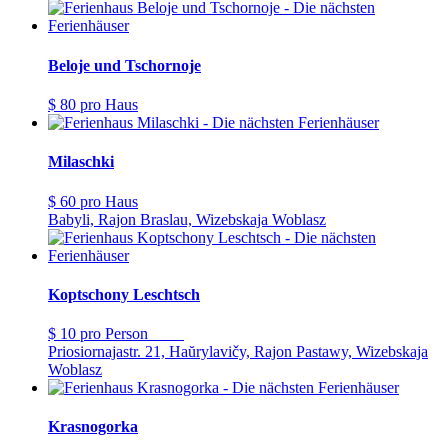
Beloje und Tschornoje
$ 80
pro Haus
Milaschki
$ 60
pro Haus
Babyli, Rajon Braslau, Wizebskaja Woblasz
Koptschony Leschtsch
$ 10
pro Person
Priosiornajastr. 21, Haŭrylavičy, Rajon Pastawy, Wizebskaja
Woblasz
Krasnogorka