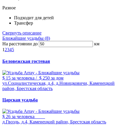
Разное
Подходит для детей
Трансфер
Свернуть описание
Ближайшие усадьбы (8)
На расстоянии до
км
1
2
3
4
5
Беловежская гостевая
$ 15
за человека
/
$ 250
за дом
ул.Социалистическая, д.4, д.Новицковичи, Каменецкий
район, Брестская область
Царская усадьба
$ 26
за человека
д.Гвоздь, д.4, Каменецкий район, Брестская область