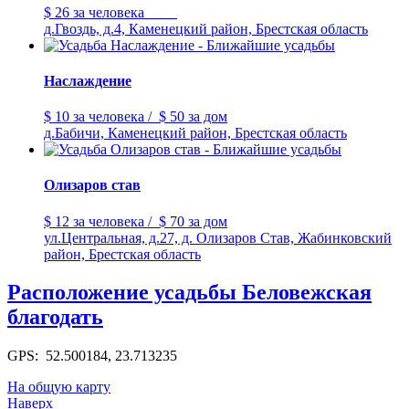
$ 26
за человека
д.Гвоздь, д.4, Каменецкий район, Брестская область
Наслаждение
$ 10
за человека
/
$ 50
за дом
д.Бабичи, Каменецкий район, Брестская область
Олизаров став
$ 12
за человека
/
$ 70
за дом
ул.Центральная, д.27, д. Олизаров Став, Жабинковский
район, Брестская область
Расположение усадьбы Беловежская
благодать
GPS: 52.500184, 23.713235
На общую карту
Наверх