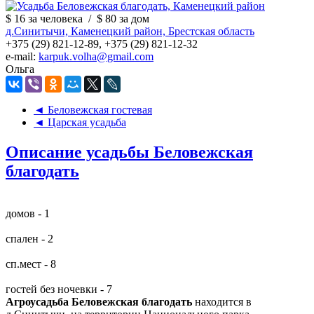
$ 16
за человека
/
$ 80
за дом
д.Синитычи, Каменецкий район, Брестская область
+375 (29) 821-12-89, +375 (29) 821-12-32
e-mail:
karpuk.volha@gmail.com
Ольга
◄ Беловежская гостевая
◄ Царская усадьба
Описание усадьбы Беловежская
благодать
домов - 1
спален - 2
сп.мест - 8
гостей без ночевки - 7
Агроусадьба Беловежская благодать
находится в