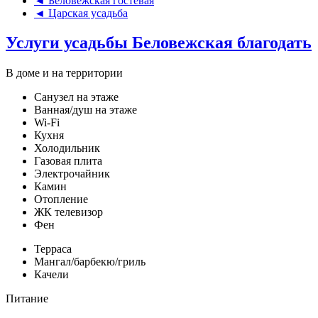
◄ Беловежская гостевая
◄ Царская усадьба
Услуги усадьбы Беловежская благодать
В доме и на территории
Санузел на этаже
Ванная/душ на этаже
Wi-Fi
Кухня
Холодильник
Газовая плита
Электрочайник
Камин
Отопление
ЖК телевизор
Фен
Терраса
Мангал/барбекю/гриль
Качели
Питание