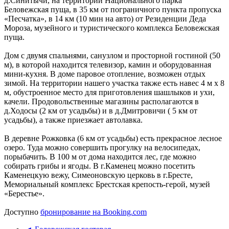
д.Синитычи, на территории Национального парка
Беловежская пуща, в 35 км от пограничного пункта пропуска
«Песчатка», в 14 км (10 мин на авто) от Резиденции Деда
Мороза, музейного и туристического комплекса Беловежская
пуща.
Дом с двумя спальнями, санузлом и просторной гостиной (50
м), в которой находится телевизор, камин и оборудованная
мини-кухня. В доме паровое отопление, возможен отдых
зимой. На территории нашего участка также есть навес 4 м х 8
м, обустроенное место для приготовления шашлыков и ухи,
качели. Продовольственные магазины располагаются в
д.Ходосы (2 км от усадьбы) и в д.Дмитровичи ( 5 км от
усадьбы), а также приезжает автолавка.
В деревне Рожковка (6 км от усадьбы) есть прекрасное лесное
озеро. Туда можно совершить прогулку на велосипедах,
порыбачить. В 100 м от дома находится лес, где можно
собирать грибы и ягоды. В г.Каменец можно поcетить
Каменецкую вежу, Симеоновскую церковь в г.Бресте,
Мемориальный комплекс Брестская крепость-герой, музей
«Берестье».
Доступно
бронирование на Booking.com