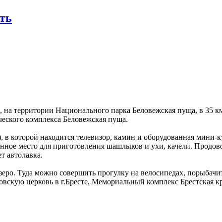
ть
 на территории Национального парка Беловежская пуща, в 35 км
ческого комплекса Беловежская пуща.
), в которой находится телевизор, камин и оборудованная мини-
роенное место для приготовления шашлыков и ухи, качели. Продо
ет автолавка.
озеро. Туда можно совершить прогулку на велосипедах, порыбачит
скую церковь в г.Бресте, Мемориальный комплекс Брестская кре