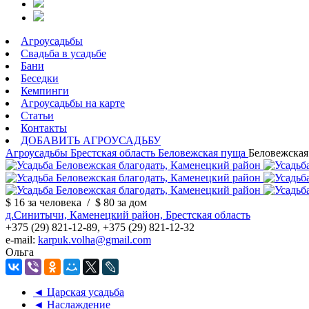
Агроусадьбы
Свадьба в усадьбе
Бани
Беседки
Кемпинги
Агроусадьбы на карте
Статьи
Контакты
ДОБАВИТЬ АГРОУСАДЬБУ
Агроусадьбы
Брестская область
Беловежская пуща
Беловежская
$ 16
за человека
/
$ 80
за дом
д.Синитычи, Каменецкий район, Брестская область
+375 (29) 821-12-89, +375 (29) 821-12-32
e-mail:
karpuk.volha@gmail.com
Ольга
◄ Царская усадьба
◄ Наслаждение