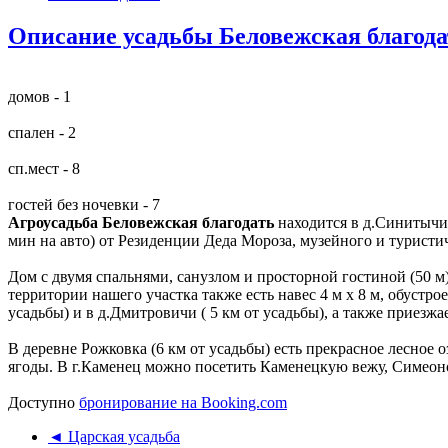
Описание усадьбы Беловежская благода
домов - 1
спален - 2
сп.мест - 8
гостей без ночевки - 7
Агроусадьба Беловежская благодать
находится в д.Синитычи,
мин на авто) от Резиденции Деда Мороза, музейного и туристи
Дом с двумя спальнями, санузлом и просторной гостиной (50 м
территории нашего участка также есть навес 4 м х 8 м, обуст
усадьбы) и в д.Дмитровичи ( 5 км от усадьбы), а также приезжа
В деревне Рожковка (6 км от усадьбы) есть прекрасное лесное 
ягоды. В г.Каменец можно поcетить Каменецкую вежу, Симеонов
Доступно
бронирование на Booking.com
◄ Царская усадьба