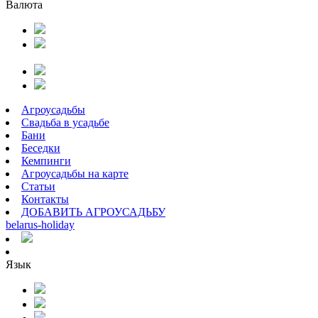
Валюта
Агроусадьбы
Свадьба в усадьбе
Бани
Беседки
Кемпинги
Агроусадьбы на карте
Статьи
Контакты
ДОБАВИТЬ АГРОУСАДЬБУ
belarus
-
holiday
Язык