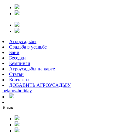
Агроусадьбы
Свадьба в усадьбе
Бани
Беседки
Кемпинги
Агроусадьбы на карте
Статьи
Контакты
ДОБАВИТЬ АГРОУСАДЬБУ
belarus
-
holiday
Язык