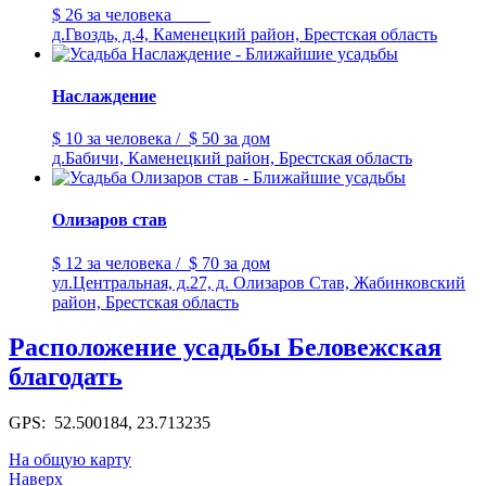
$ 26
за человека
д.Гвоздь, д.4, Каменецкий район, Брестская область
Наслаждение
$ 10
за человека
/
$ 50
за дом
д.Бабичи, Каменецкий район, Брестская область
Олизаров став
$ 12
за человека
/
$ 70
за дом
ул.Центральная, д.27, д. Олизаров Став, Жабинковский
район, Брестская область
Расположение усадьбы Беловежская
благодать
GPS: 52.500184, 23.713235
На общую карту
Наверх