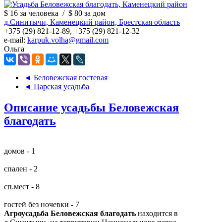
$ 16
за человека
/
$ 80
за дом
д.Синитычи, Каменецкий район, Брестская область
+375 (29) 821-12-89, +375 (29) 821-12-32
e-mail:
karpuk.volha@gmail.com
Ольга
◄ Беловежская гостевая
◄ Царская усадьба
Описание усадьбы Беловежская
благодать
домов - 1
спален - 2
сп.мест - 8
гостей без ночевки - 7
Агроусадьба Беловежская благодать
находится в