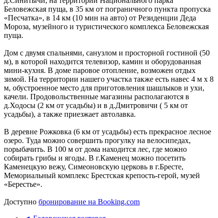
д.Синитычи, на территории Национального парка
Беловежская пуща, в 35 км от пограничного пункта пропуска
«Песчатка», в 14 км (10 мин на авто) от Резиденции Деда
Мороза, музейного и туристического комплекса Беловежская
пуща.
Дом с двумя спальнями, санузлом и просторной гостиной (50
м), в которой находится телевизор, камин и оборудованная
мини-кухня. В доме паровое отопление, возможен отдых
зимой. На территории нашего участка также есть навес 4 м х 8
м, обустроенное место для приготовления шашлыков и ухи,
качели. Продовольственные магазины располагаются в
д.Ходосы (2 км от усадьбы) и в д.Дмитровичи ( 5 км от
усадьбы), а также приезжает автолавка.
В деревне Рожковка (6 км от усадьбы) есть прекрасное лесное
озеро. Туда можно совершить прогулку на велосипедах,
порыбачить. В 100 м от дома находится лес, где можно
собирать грибы и ягоды. В г.Каменец можно поcетить
Каменецкую вежу, Симеоновскую церковь в г.Бресте,
Мемориальный комплекс Брестская крепость-герой, музей
«Берестье».
Доступно
бронирование на Booking.com