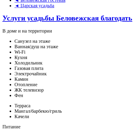
◄ Беловежская гостевая
◄ Царская усадьба
Услуги усадьбы Беловежская благодать
В доме и на территории
Санузел на этаже
Ванная/душ на этаже
Wi-Fi
Кухня
Холодильник
Газовая плита
Электрочайник
Камин
Отопление
ЖК телевизор
Фен
Терраса
Мангал/барбекю/гриль
Качели
Питание