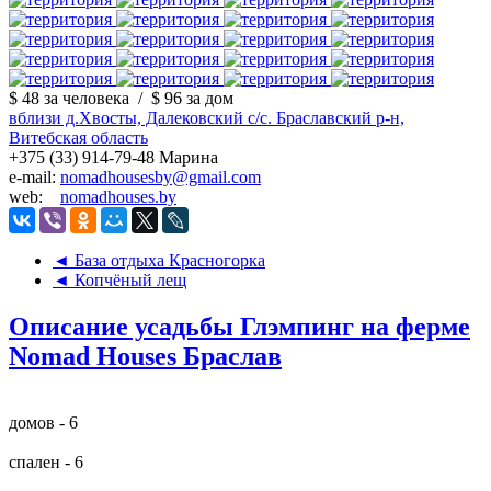
$ 48
за человека
/
$ 96
за дом
вблизи д.Хвосты, Далековский с/с. Браславский р-н,
Витебская область
+375 (33) 914-79-48 Марина
e-mail:
nomadhousesby@gmail.com
web:
nomadhouses.by
◄ База отдыха Красногорка
◄ Копчёный лещ
Описание усадьбы Глэмпинг на ферме
Nomad Houses Браслав
домов - 6
спален - 6