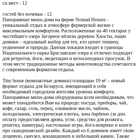
сп.мест - 12
гостей без ночевки - 12
Панорамные мини-дома на ферме Nomad Houses -
уникальный отдых в атмосфере фермерской жизни с
максимальным комфортом. Расположенные на 40 гектарах у
чистейшего озера Загорное вблизи деревни Хвосты, наши
домики – идеальный выбор для тех, кто ценит тишину,
уединение и природу. Данная локация входит в границы
Национального парка Браславские озера и отлично подходит
для ретритов, йоги, медитации и велосипедных прогулок. В
этом месте традиционные методы животноводства сочетаются
с современным форматом отдыха.
Tiny house (компактные домики) площадью 19 м² – новый
формат отдыха для Беларуси, вмещающий в себя
необходимый городским жителям уровень комфорта.
Панорамные мини-дома оборудованы всем необходимым, что
может понадобится Вам на природе: посуда, приборы, чай,
кофе, сахар, соль, перец, оливковое масло, чайник,
холодильник, электрическая плитка, зона барбекю (за доп.
оплату предоставляем дрова, угли, средство для розжига,
решетку, шампуры), настольные игры, йога-коврики и книги
про скандинавский дизайн. Каждый из 6 домиков имеет свою
душевую, санузел, кондиционер и небольшой камин. Также