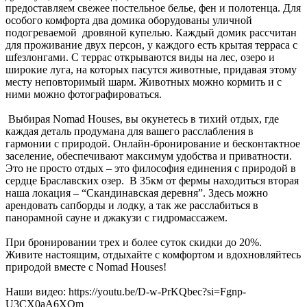
предоставляем свежее постельное белье, фен и полотенца. Для
особого комфорта два домика оборудованы уличной
подогреваемой дровяной купелью. Каждый домик рассчитан
для проживание двух персон, у каждого есть крытая терраса с
шfезлонгами. С террас открываются виды на лес, озеро и
широкие луга, на которых пасутся животные, придавая этому
месту неповторимый шарм. Животных можно кормить и с
ними можно фотографироваться.
Выбирая Nomad Houses, вы окунетесь в тихий отдых, где
каждая деталь продумана для вашего расслабления в
гармонии с природой. Онлайн-бронирование и бесконтактное
заселение, обеспечивают максимум удобства и приватности.
Это не просто отдых – это философия единения с природой в
сердце Браславских озер. В 35км от фермы находиться вторая
наша локация – “Скандинавская деревня”. Здесь можно
арендовать сапборды и лодку, а так же расслабиться в
панорамной сауне и джакузи с гидромассажем.
При бронировании трех и более суток скидки до 20%.
Живите настоящим, отдыхайте с комфортом и вдохновляйтесь
природой вместе с Nomad Houses!
Наши видео: https://youtu.be/D-w-PrKQbec?si=Fgnp-
U3CX0aA6XOm