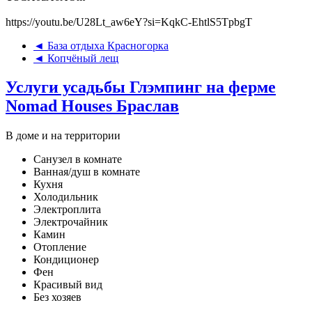
https://youtu.be/U28Lt_aw6eY?si=KqkC-EhtlS5TpbgT
◄ База отдыха Красногорка
◄ Копчёный лещ
Услуги усадьбы Глэмпинг на ферме
Nomad Houses Браслав
В доме и на территории
Санузел в комнате
Ванная/душ в комнате
Кухня
Холодильник
Электроплита
Электрочайник
Камин
Отопление
Кондиционер
Фен
Красивый вид
Без хозяев