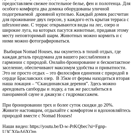
предоставляем свежее постельное белье, фен и полотенца. Для
особого комфорта два домика оборудованы уличной
подогреваемой дровяной купелью. Каждый домик рассчитан
для проживание двух персон, у каждого есть крытая терраса с
шfезлонгами. С террас открываются виды на лес, озеро и
широкие луга, на которых пасутся животные, придавая этому
месту неповторимый шарм. Животных можно кормить и с
ними можно фотографироваться.
Выбирая Nomad Houses, вы окунетесь в тихий отдых, где
каждая деталь продумана для вашего расслабления в
гармонии с природой. Онлайн-бронирование и бесконтактное
заселение, обеспечивают максимум удобства и приватности.
Это не просто отдых – это философия единения с природой в
сердце Браславских озер. В 35км от фермы находиться вторая
наша локация – “Скандинавская деревня”. Здесь можно
арендовать сапборды и лодку, а так же расслабиться в
панорамной сауне и джакузи с гидромассажем.
При бронировании трех и более суток скидки до 20%.
Живите настоящим, отдыхайте с комфортом и вдохновляйтесь
природой вместе с Nomad Houses!
Наши видео: https://youtu.be/D-w-PrKQbec?si=Fgnp-
U3CX0aA6XOm