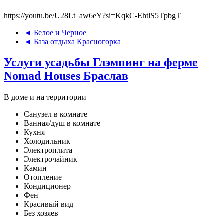
https://youtu.be/U28Lt_aw6eY?si=KqkC-EhtlS5TpbgT
◄ Белое и Черное
◄ База отдыха Красногорка
Услуги усадьбы Глэмпинг на ферме
Nomad Houses Браслав
В доме и на территории
Санузел в комнате
Ванная/душ в комнате
Кухня
Холодильник
Электроплита
Электрочайник
Камин
Отопление
Кондиционер
Фен
Красивый вид
Без хозяев