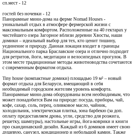
сп.мест - 12
гостей без ночевки - 12
Панорамные мини-дома на ферме Nomad Houses -
уникальный отдых в атмосфере фермерской жизни с
максимальным комфортом. Расположенные на 40 гектарах у
чистейшего озера Загорное вблизи деревни Хвосты, наши
домики – идеальный выбор для тех, кто ценит тишину,
уединение и природу. Данная локация входит в границы
Национального парка Браславские озера и отлично подходит
для ретритов, йоги, медитации и велосипедных прогулок. В
этом месте традиционные методы животноводства сочетаются
с современным форматом отдыха.
Tiny house (компактные домики) площадью 19 м² – новый
формат отдыха для Беларуси, вмещающий в себя
необходимый городским жителям уровень комфорта.
Панорамные мини-дома оборудованы всем необходимым, что
может понадобится Вам на природе: посуда, приборы, чай,
кофе, сахар, соль, перец, оливковое масло, чайник,
холодильник, электрическая плитка, зона барбекю (за доп.
оплату предоставляем дрова, угли, средство для розжига,
решетку, шампуры), настольные игры, йога-коврики и книги
про скандинавский дизайн. Каждый из 6 домиков имеет свою
душевую, санузел, кондиционер и небольшой камин. Также