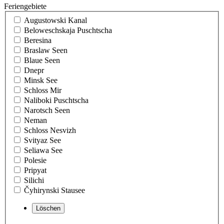
Feriengebiete
Augustowski Kanal
Beloweschskaja Puschtscha
Beresina
Braslaw Seen
Blaue Seen
Dnepr
Minsk See
Schloss Mir
Naliboki Puschtscha
Narotsch Seen
Neman
Schloss Nesvizh
Svityaz See
Seliawa See
Polesie
Pripyat
Silichi
Čyhirynski Stausee