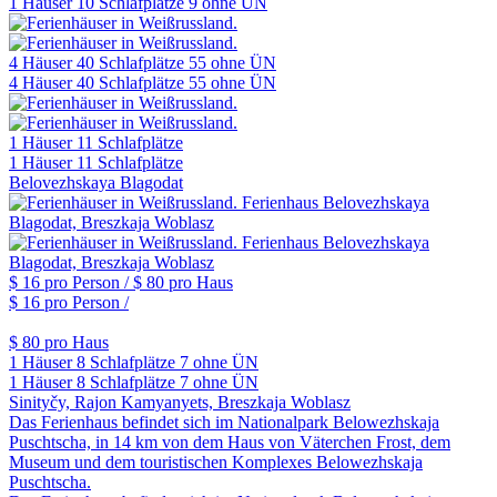
1 Häuser
10 Schlafplätze
9 ohne ÜN
4 Häuser
40 Schlafplätze
55 ohne ÜN
4 Häuser
40 Schlafplätze
55 ohne ÜN
1 Häuser
11 Schlafplätze
1 Häuser
11 Schlafplätze
Belovezhskaya Blagodat
$ 16
pro Person /
$ 80
pro Haus
$ 16
pro Person /
$ 80
pro Haus
1 Häuser
8 Schlafplätze
7 ohne ÜN
1 Häuser
8 Schlafplätze
7 ohne ÜN
Sinityčy, Rajon Kamyanyets, Breszkaja Woblasz
Das Ferienhaus befindet sich im Nationalpark Belowezhskaja
Puschtscha, in 14 km von dem Haus von Väterchen Frost, dem
Museum und dem touristischen Komplexes Belowezhskaja
Puschtscha.