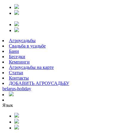
Агроусадьбы
Свадьба в усадьбе
Бани
Беседки
Кемпинги
Агроусадьбы на карте
Статьи
Контакты
ДОБАВИТЬ АГРОУСАДЬБУ
belarus
-
holiday
Язык